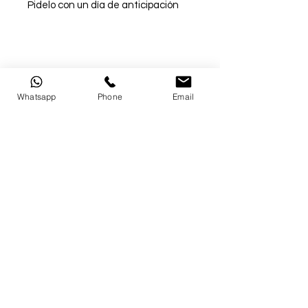
Pidelo con un día de anticipación
Whatsapp
Phone
Email
Nuestros horarios
Condesa, Parque México y Mixcoac:
Lunes a Viernes:
8:00 am - 8:00 pm ​​
Sábados y Domingos: 9:00 am - 8.00 pm
info@bopasteleria.com
Aviso de Privacidad
Cotiza tu entrega
Síguenos en redes sociales: