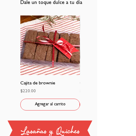
Dale un toque dulce a tu día
Cajita de brownie
Galletas Besitos de Nuez
Precio
Precio
$220.00
$115.00
Agregar al carrito
Agregar al carrito
Lasañas y Quiches