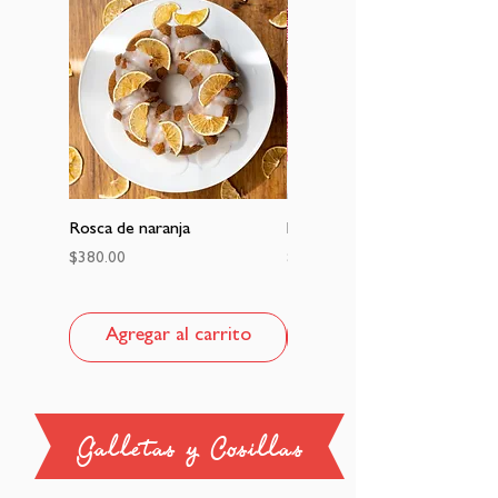
Rosca de naranja
Panqué de limón
Precio
Precio
$380.00
$105.00
Agregar al carrito
Agregar al carrito
Galletas y Cosillas