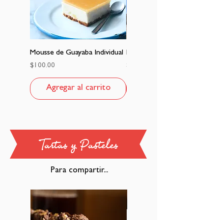
Mousse de Guayaba Individual
Mousse de Yogurt Individual
Precio
Precio
$100.00
$100.00
Agregar al carrito
Agregar al carrito
Tartas y Pasteles
Para compartir...