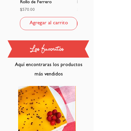
Rollo de Ferrero
Pastel tres leches
Precio
Precio
$570.00
$530.00
Agregar al carrito
Agregar al carrito
Los favoritos
Aquí encontraras los productos
más vendidos