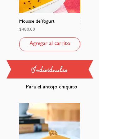
Mousse de Yogurt
Mousse de Guayaba
Precio
Precio
$480.00
$480.00
Agregar al carrito
Agregar al carrito
Individuales
Para el antojo chiquito