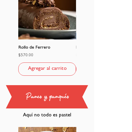
Rollo de Ferrero
Pastel tres leches
Precio
Precio
$570.00
$530.00
Agregar al carrito
Agregar al carrito
Panes y panqués
Aquí no todo es pastel